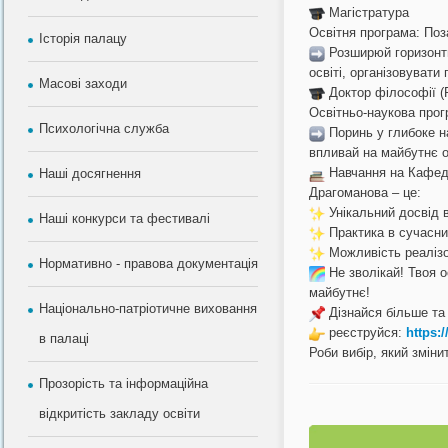
Магістратура
Освітня програма: Поз
Історія палацу
Розширюй горизонти 
освіті, організовувати
Масові заходи
Доктор філософії (
Освітньо-наукова прог
Психологічна служба
Поринь у глибоке на
впливай на майбутнє о
Навчання на Кафедр
Наші досягнення
Драгоманова – це:
Унікальний досвід 
Наші конкурси та фестивалі
Практика в сучасни
Можливість реалізо
Нормативно - правова документація
Не зволікай! Твоя о
майбутнє!
Національно-патріотичне виховання
Дізнайся більше та
реєструйся:
https
в палаці
Роби вибір, який зміни
Прозорість та інформаційна
відкритість закладу освіти