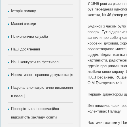
У 1946 році за рішення
був переданий однопов
Історія палацу
жовтня, № 46 (тепер в
Масові заходи
Будинок з часом було 
поверх. Тут відкрилися
Психологічна служба
заявили про себе ціка
хоровий, духовий, хор
образотворчого мистец
Наші досягнення
відділ. Відділ техніки
картингісти, радіотехні
Наші конкурси та фестивалі
гуртків працювали знаю
любили свою справу. 
Нормативно - правова документація
Н.С.Пресайзен, Р.С.Дег
О.М.Григоренко та ін.
Національно-патріотичне виховання
Першим директором ще 
в палаці
Змінювались часи, рос
Прозорість та інформаційна
колективах Палацу.
відкритість закладу освіти
Частими гостями у Пал