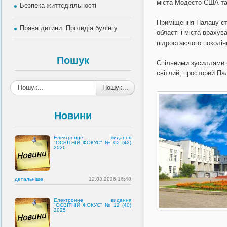
міста Модесто США та 
Безпека життєдіяльності
Приміщення Палацу ст
Права дитини. Протидія булінгу
області і міста враху
підростаючого поколін
Пошук
Спільними зусиллями б
світлий, просторий Па
Пошук...
Новини
Електронне видання
"ОСВІТНІЙ ФОКУС" № 02 (42)
2026
детальнiше
12.03.2026 16:48
Електронне видання
"ОСВІТНІЙ ФОКУС" № 12 (40)
2025