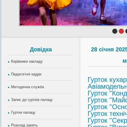
Довiдка
28 січня 202
м
Керівники закладу
Педагогічні кадри
Гурток кухарі
Авіамодельн
Методична служба
Гурток "Кон
Гурток "Майс
Запис до гуртків палацу
Гурток "Осн
Гурток техн
Гуртки палацу
Гурток "Сек
Розклад занять