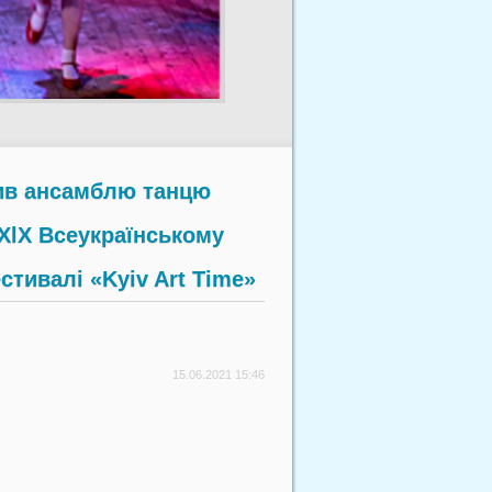
тив ансамблю танцю
ХlX Всеукраїнському
тивалі «Kyiv Art Time»
15.06.2021 15:46