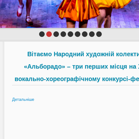
Вітаємо Народний художній колек
«Альборадо» – три перших місця на 
вокально-хореографічному конкурсі-фес
Детальніше